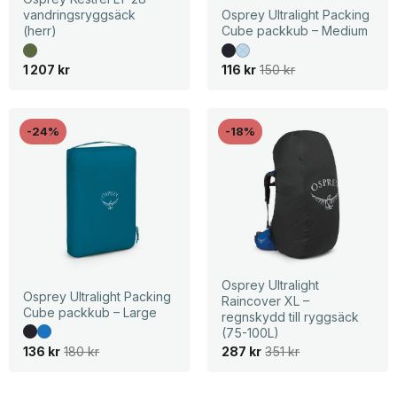
vandringsryggsäck
Osprey Ultralight Packing
(herr)
Cube packkub – Medium
D
D
1 207
kr
116
kr
150
kr
e
e
t
t
u
n
r
u
s
v
-24%
-18%
p
a
r
r
u
a
n
n
g
d
l
e
i
p
g
r
a
i
p
s
r
e
i
t
Osprey Ultralight
s
ä
Osprey Ultralight Packing
Raincover XL –
e
r
Cube packkub – Large
regnskydd till ryggsäck
t
:
v
1
(75-100L)
a
1
D
D
D
D
136
kr
180
kr
287
kr
351
kr
r
6
e
e
e
e
:
t
t
t
t
1
k
u
n
u
n
5
r