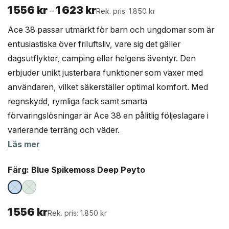
1 556
kr
1 623
kr
Prisintervall:
–
Rek. pris: 1.850 kr
1
Ace 38 passar utmärkt för barn och ungdomar som är
556 kr
entusiastiska över friluftsliv, vare sig det gäller
till
dagsutflykter, camping eller helgens äventyr. Den
1
623 kr
erbjuder unikt justerbara funktioner som växer med
användaren, vilket säkerställer optimal komfort. Med
regnskydd, rymliga fack samt smarta
förvaringslösningar är Ace 38 en pålitlig följeslagare i
varierande terräng och väder.
Läs mer
Färg
: Blue Spikemoss Deep Peyto
1 556
kr
Rek. pris: 1.850 kr