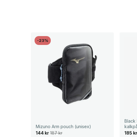
-23%
Black
Mizuno Arm pouch (unisex)
kalkp
D
D
144
kr
187
kr
185
k
e
e