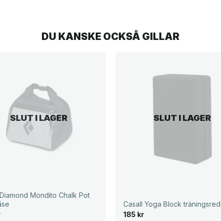
DU KANSKE OCKSÅ GILLAR
SLUT I LAGER
SLUT I LAGER
 Diamond Mondito Chalk Pot
åse
Casall Yoga Block träningsre
r
185
kr