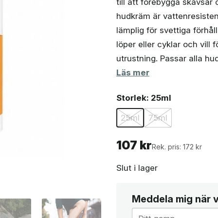
till att förebygga skavsår
187 k
hudkräm är vattenresisten
lämplig för svettiga förhå
löper eller cyklar och vill 
utrustning. Passar alla hu
Läs mer
Storlek
: 25ml
25ml
75ml
107
kr
Rek. pris: 172 kr
Slut i lager
Meddela mig när va