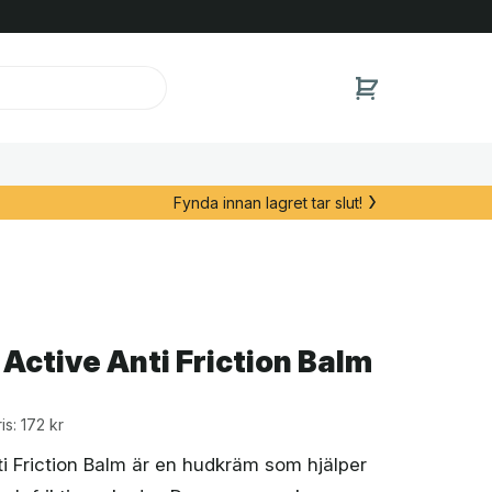
Fynda innan lagret tar slut!
Active Anti Friction Balm
tervall:
is: 172 kr
r
i Friction Balm är en hudkräm som hjälper