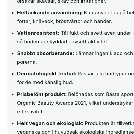
orsakar skavsår, skav och irritationer.
Heltäckande användning:
Kan användas på hela
fötter, knäveck, bröstvårtor och händer.
Vattenresistent:
Tål fukt och svett även under i
så huden är skyddad oavsett aktivitet.
Snabbt absorberande:
Lämnar ingen kladd och tä
porerna.
Dermatologiskt testad:
Passar alla hudtyper oc
för de med känslig hud.
Prisbelönt produkt:
Belönades som Bästa sport
Organic Beauty Awards 2021, vilket understryker 
effektivitet.
Helt vegan och ekologisk:
Produkten är tillver
veganska och i huvudsak ekologiska ingredienser