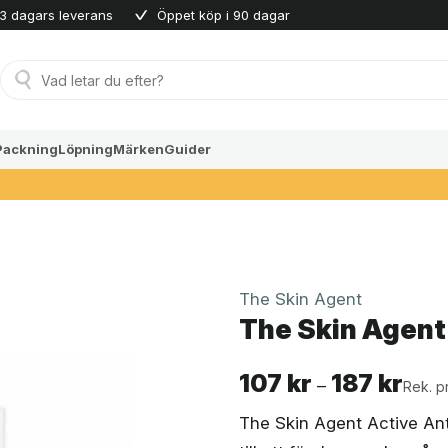
3 dagars leverans
Öppet köp i 90 dagar
Produktsökning
Packning
Löpning
Märken
Guider
The Skin Agent
The Skin Agent 
107
kr
187
kr
Prisin
–
Rek. pr
107 k
The Skin Agent Active Ant
till