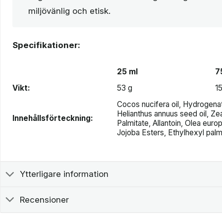
miljövänlig och etisk.
Specifikationer:
25 ml
7
Vikt:
53 g
1
Cocos nucifera oil, Hydrogena
Helianthus annuus seed oil, Ze
Innehållsförteckning:
Palmitate, Allantoin, Olea euro
Jojoba Esters, Ethylhexyl palm
Ytterligare information
Recensioner