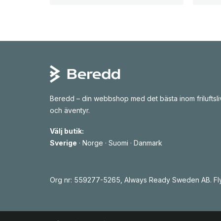
t
t
u
n
r
u
s
v
p
a
r
r
u
a
n
n
g
d
l
e
i
p
g
r
a
i
p
s
Beredd – din webbshop med det bästa inom friluftsli
r
e
i
t
och äventyr.
s
ä
e
r
t
:
Välj butik:
v
1
Sverige
·
Norge
·
Suomi
·
Danmark
a
4
r
4
:
1
k
8
r
7
.
Org nr: 559277-5265, Always Ready Sweden AB. Fly
k
r
.