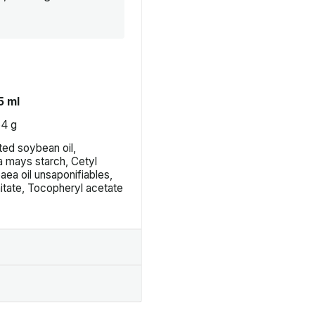
5 ml
54 g
ted soybean oil,
a mays starch, Cetyl
paea oil unsaponifiables,
itate, Tocopheryl acetate