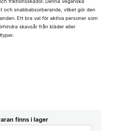
 och friktionsskador. Denna veganska
r
t och snabbabsorberande, vilket gör den
llanden. Ett bra val för aktiva personer som
förhindra skavsår från kläder eller
dtyper.
ran finns i lager