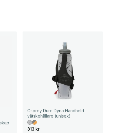
Osprey Duro Dyna Handheld
vätskehållare (unisex)
dskap
313
kr