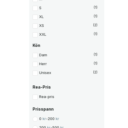
S
(1)
XL
(1)
XS
(2)
XXL
(1)
Kön
Dam
(1)
Herr
(1)
Unisex
(2)
Rea-Pris
Rea-pris
Prisspann
0
kr
-
200
kr
200
kr
-
500
kr