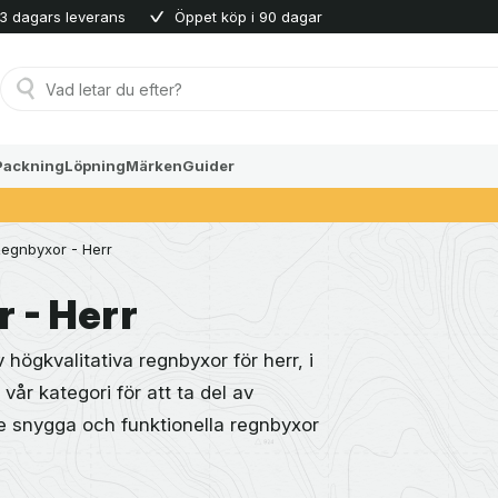
3 dagars leverans
Öppet köp i 90 dagar
Produktsökning
Packning
Löpning
Märken
Guider
egnbyxor - Herr
 - Herr
högkvalitativa regnbyxor för herr, i
 vår kategori för att ta del av
 snygga och funktionella regnbyxor