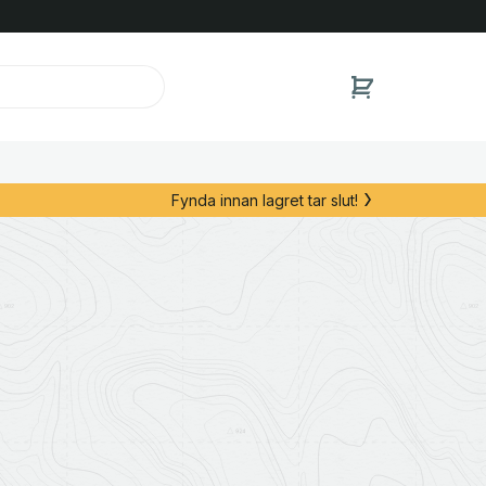
Fynda innan lagret tar slut!