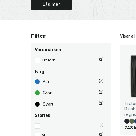
Läs mer
Filter
Visar all
Varumärken
Tretorn
(2)
Färg
(2)
Blå
(2)
Grön
Treto
(2)
Svart
Rainb
regns
Storlek
L
(1)
748
M
(2)