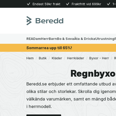
Skip
Endast 59kr frakt
Fraktfritt vid 699kr
1–
to
content
REA
Dam
Herr
Barn
Bo & Sova
Äta & Dricka
Utrustning
Sommarrea upp till 65%!
Hem
/
Butik
/
Kläder
/
Herrkläder
/
Byxor - Herr
/
R
Regnbyxor
Beredd.se erbjuder ett omfattande utbud av 
olika stilar och storlekar. Skrolla dig igenom
välkända varumärken, samt en mängd både
i herrmodell.