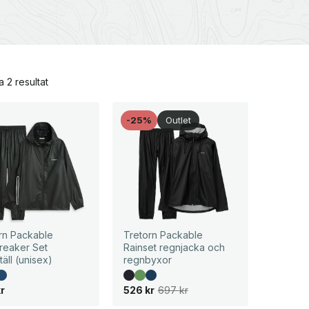
Sortera
a 2 resultat
efter
senaste
-25%
Outlet
rn Packable
Tretorn Packable
reaker Set
Rainset regnjacka och
täll (unisex)
regnbyxor
D
D
kr
526
kr
697
kr
e
e
t
t