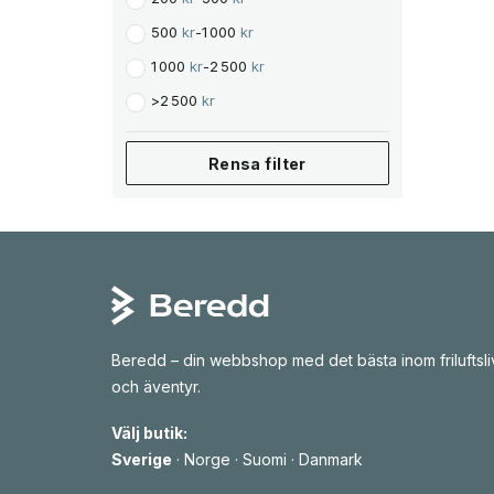
500
kr
-
1 000
kr
1 000
kr
-
2 500
kr
>
2 500
kr
Rensa filter
Beredd – din webbshop med det bästa inom friluftsli
och äventyr.
Välj butik:
Sverige
·
Norge
·
Suomi
·
Danmark