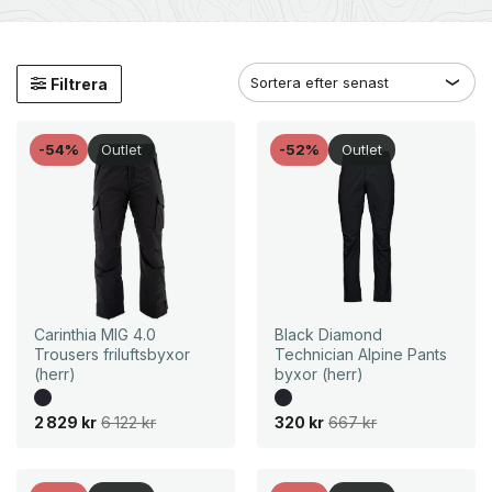
Filtrera
-54%
Outlet
-52%
Outlet
Carinthia MIG 4.0
Black Diamond
Trousers friluftsbyxor
Technician Alpine Pants
(herr)
byxor (herr)
D
D
D
D
2 829
kr
6 122
kr
320
kr
667
kr
e
e
e
e
t
t
t
t
u
n
u
n
r
u
r
u