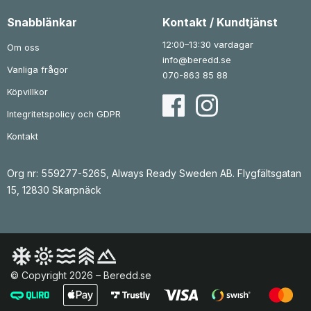
:
6
k
Snabblänkar
Kontakt / Kundtjänst
3
r
4
.
12:00–13:30 vardagar
Om oss
k
info@beredd.se
r
Vanliga frågor
.
070-863 85 88
Köpvillkor
Integritetspolicy och GDPR
Kontakt
Org nr: 559277-5265, Always Ready Sweden AB. Flygfältsgatan
15, 12830 Skarpnäck
© Copyright 2026 – Beredd.se