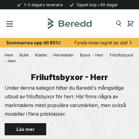
Skip
1–3 dagars leverans
Öppet köp i 90 dagar
to
content
Sommarrea upp till 65%!
Fynda innan lagret tar slut!
Hem
/
Butik
/
Kläder
/
Herrkläder
/
Byxor - Herr
/
Friluftsbyxor
- Herr
Friluftsbyxor - Herr
Under denna kategori hittar du Beredd's mångsidiga
utbud av friluftsbyxor för herr. Här finns några av
marknadens mest populära varumärken, men också
modeller i flera prisklasser.
Läs mer