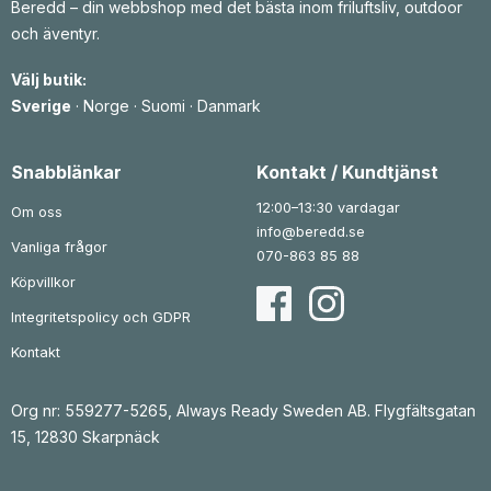
Beredd – din webbshop med det bästa inom friluftsliv, outdoor
s
ä
e
r
och äventyr.
t
:
v
1
a
Välj butik:
r
0
:
5
Sverige
·
Norge
·
Suomi
·
Danmark
1
4
5
k
4
r
Snabblänkar
Kontakt / Kundtjänst
3
.
k
12:00–13:30 vardagar
Om oss
r
info@beredd.se
.
Vanliga frågor
070-863 85 88
Köpvillkor
Integritetspolicy och GDPR
Kontakt
Org nr: 559277-5265, Always Ready Sweden AB. Flygfältsgatan
15, 12830 Skarpnäck