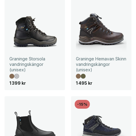
4
k
0
r
9
.
k
r
.
Graninge Storsola
Graninge Hemavan Skinn
vandringskängor
vandringskängor
(unisex)
(unisex)
1 399
kr
1 495
kr
-15%