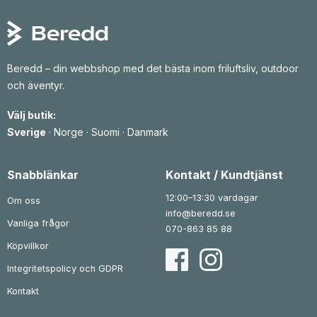
l
e
l
.
.
i
p
l
g
r
:
a
i
1
p
s
r
e
3
i
t
1
Beredd – din webbshop med det bästa inom friluftsliv, outdoor
s
ä
9
e
r
och äventyr.
t
:
k
v
1
r
a
t
Välj butik:
r
1
i
:
1
l
Sverige
·
Norge
·
Suomi
·
Danmark
1
2
l
1
5
k
9
r
3
Snabblänkar
Kontakt / Kundtjänst
9
.
3
4
k
12:00–13:30 vardagar
Om oss
r
k
info@beredd.se
.
r
Vanliga frågor
070-863 85 88
Köpvillkor
Integritetspolicy och GDPR
Kontakt